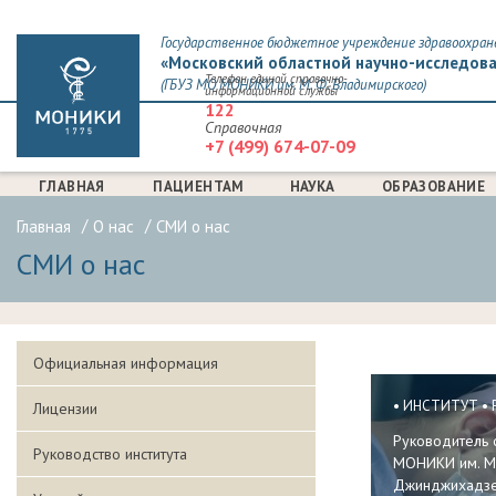
Государственное бюджетное учреждение здравоохран
«Московский областной научно-исследова
Телефон единой справочно-
(ГБУЗ МО МОНИКИ им. М. Ф. Владимирского)
информационной службы
122
Справочная
+7 (499) 674-07-09
ГЛАВНАЯ
ПАЦИЕНТАМ
НАУКА
ОБРАЗОВАНИЕ
Главная
О нас
СМИ о нас
СМИ о нас
Официальная информация
ИНСТИТУТ
Лицензии
СТРАНИЦЫ
Руководитель 
Руководство института
МОНИКИ им. М.
Джинджихадзе