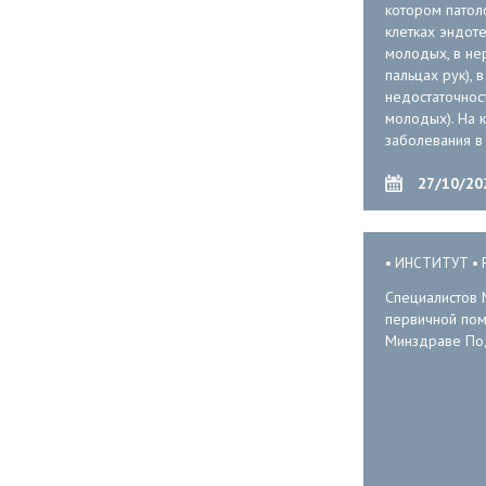
котором патоло
клетках эндоте
молодых, в не
пальцах рук), 
недостаточност
молодых). На к
заболевания в
Консультации 
Медико-генети
27/10/20
631-72-00).
ИНСТИТУТ
Специалистов 
первичной помо
Минздраве По