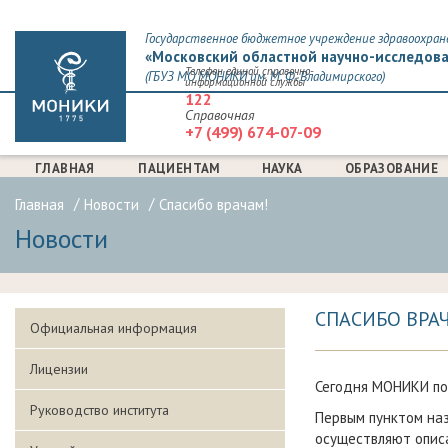
Государственное бюджетное учреждение здравоохран
«Московский областной научно-исследова
Телефон единой справочно-
(ГБУЗ МО МОНИКИ им. М. Ф. Владимирского)
информационной службы
122
Справочная
+7 (499) 674-07-09
ГЛАВНАЯ
ПАЦИЕНТАМ
НАУКА
ОБРАЗОВАНИЕ
Главная
Новости
Спасибо врачам!
Новости
СПАСИБО ВРА
Официальная информация
Лицензии
Сегодня МОНИКИ по
Руководство института
Первым пунктом наз
осуществляют описа