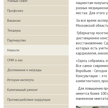
Ученый совет
пациентам получать
разных медицински
Профсоюз
местах. Для этого 
За все время экспе
Вакансии
Московской области
Тендеры
Губернатор посети
дистанционно конс
Партнерство
восстановлению. Сд
которых есть учетн
Новости
кардиология, онколо
СМИ о нас
«Здесь собралась о
Все самое современ
Достижения и награды
Воробьев. - Сегодн
Консультация – это
История института
компетентного, про
Для повышения про
Капитальный ремонт
имеется более 100 
манекенов-имитато
Противодействие коррупции