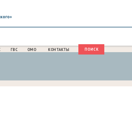
ского»
Поиск
С
ГВС
ОМО
КОНТАКТЫ
ФОРМА
ПОИСКА