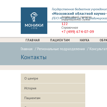
Государственное бюджетное учреждение 
«Московский областной научно-
Телефон единой справочно-
(ГБУЗ МО МОНИКИ им. М. Ф. Владимирског
информационной службы
122
Справочная
+7 (499) 674-07-09
ГЛАВНАЯ
ПАЦИЕНТАМ
НАУКА
ОБР
Главная
Региональные подразделения
Консульта
Контакты
О центре
История
Пациентам