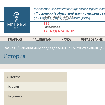
Государственное бюджетное учреждение здравоохран
«Московский областной научно-исследова
Телефон единой справочно-
(ГБУЗ МО МОНИКИ им. М. Ф. Владимирского)
информационной службы
122
Справочная
+7 (499) 674-07-09
ГЛАВНАЯ
ПАЦИЕНТАМ
НАУКА
ОБРАЗОВАНИЕ
Главная
Региональные подразделения
Консультативный цен
История
О центре
История
Пациентам