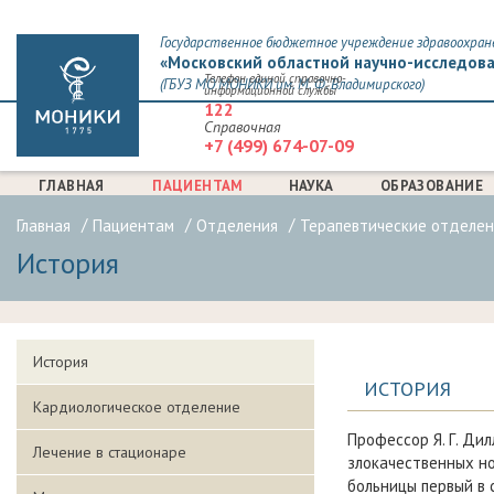
Государственное бюджетное учреждение здравоохран
«Московский областной научно-исследова
Телефон единой справочно-
(ГБУЗ МО МОНИКИ им. М. Ф. Владимирского)
информационной службы
122
Справочная
+7 (499) 674-07-09
ГЛАВНАЯ
ПАЦИЕНТАМ
НАУКА
ОБРАЗОВАНИЕ
Главная
Пациентам
Отделения
Терапевтические отделен
История
История
ИСТОРИЯ
Кардиологическое отделение
Профессор Я. Г. Ди
Лечение в стационаре
злокачественных но
больницы первый в 