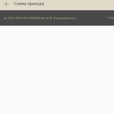
Схема проезда
•
Па
© 2026 ГБУЗ МО МОНИКИ им. М.Ф. Владимирского