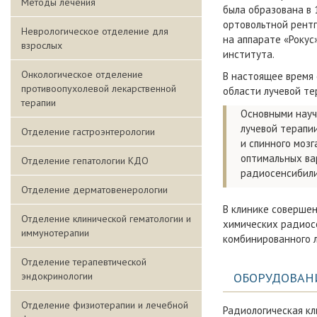
Методы лечения
была образована в 
ортовольтной рент
Неврологическое отделение для
на аппарате «Рокус
взрослых
института.
Онкологическое отделение
В настоящее время 
противоопухолевой лекарственной
области лучевой те
терапии
Основными науч
лучевой терапи
Отделение гастроэнтерологии
и спинного моз
оптимальных ва
Отделение гепатологии КДО
радиосенсибили
Отделение дерматовенерологии
В клинике соверше
Отделение клинической гематологии и
химических радиос
иммунотерапии
комбинированного л
Отделение терапевтической
эндокринологии
ОБОРУДОВАН
Отделение физиотерапии и лечебной
Радиологическая кл