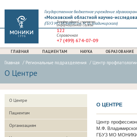
Государственное бюджетное учреждение здравоохран
«Московский областной научно-исследова
Телефон единой справочно-
(ГБУЗ МО МОНИКИ им. М. Ф. Владимирского)
информационной службы
122
Справочная
+7 (499) 674-07-09
ГЛАВНАЯ
ПАЦИЕНТАМ
НАУКА
ОБРАЗОВАНИЕ
Главная
Региональные подразделения
Центр профпатологии
О Центре
О Центре
О ЦЕНТРЕ
Пациентам
Центр профессион
Организациям
М.Ф. Владимирског
ГБУЗ МО МОНИКИ и