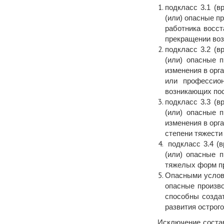
подкласс 3.1 (в
(или) опасные п
работника восст
прекращении воз
подкласс 3.2 (в
(или) опасные 
изменения в орг
или профессион
возникающих пос
подкласс 3.3 (в
(или) опасные 
изменения в орг
степени тяжести
подкласс 3.4 (в
(или) опасные 
тяжелых форм пр
Опасными услови
опасные произво
способны создат
развития острог
Исключение состав