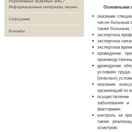
Нормативные правовые акты /
Информационные материалы, письма
Основными ф
оказание специ
Сотрудники
числе больным с
также больным, 
Контакты
экспертиза проф
экспертиза связ
экспертиза врем
проведение пр
производственн
gроведение обя
условиях труда,
(опасных) услови
оказание конс
организаций по 
осуществление
заболевания и
факторами;
контроль за пр
также реализац
осмотров;