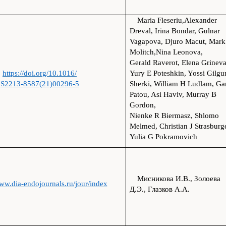
Maria Fleseriu,Alexander
Dreval, Irina Bondar, Gulnar
Vagapova, Djuro Macut, Mark
Molitch,Nina Leonova,
Gerald Raverot, Elena Grineva
https://doi.org/10.1016/
Yury E Poteshkin, Yossi Gilgu
S2213-8587(21)00296-5
Sherki, William H Ludlam, Ga
Patou, Asi Haviv, Murray B
Gordon,
Nienke R Biermasz, Shlomo
Melmed, Christian J Strasburge
Yulia G Pokramovich
Мисникова И.В., Золоева
www.dia-endojournals.ru/jour/index
Д.Э., Глазков А.А.