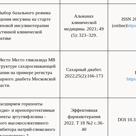
Выбор базального режима
Альманах
дения инсулина на старте
ISSN 2
клинической
мповой инсулинотерапии
(online)
http
медицины. 2021; 49
утинной клинической
(5): 323–329.
актике
Место Место гликлазида МВ
структуре сахароснижающей
Сахарный диабет.
апии на примере регистра
2022;25(2):166-173
арного диабета Московской
http
асти.
Расширяем горизонты
рдио- и иренопротективные
Эффективная
екты эртуглифлозина -
фармакотерапия
DOI 10.3
ого высокоселективного
2022. Т 18 №2 с.36-
ибитора натрий-глюкозного
40
ранспортера 2