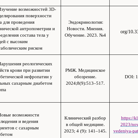
Изучение возможностей 3D-
делирования поверхности
а для проведения
Эндокринология:
инической антропометрии и
Новости. Мнения.
org/10.
еделения состава тела у
Обучение. 2023. №4
дей с высоким
таболическим риском
Нарушения реологических
йств крови при развитии
РМЖ. Медицинское
абетической нефропатии у
обозрение.
DOI: 1
льных сахарным диабетом
2024;8(9):513–517.
ипа
Новые возможности
Клинический разбор
https://k
людения и ведения
в общей медицине.
2023/nov
циентов с сахарным
2023; 4 (9): 141–145.
vedeniya-pa
абетом