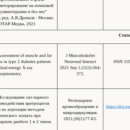
ниторирование на помповой
улинотерапии и без нее"
 ред. А.В.Древаля - Москва:
ЭТАР-Медиа, 2021
Стат
ssessment of muscle and fat
J Musculoskelet
s in type 2 diabetes patients
Neuronal Interact
ISSN 11
dual-energy X-ray
2021 Sep 1;21(3):364-
orptiometry.
372.
сследование сил парного
Регионарное
аимодействия эритроцитов
кровообращение и
https://doi.
 их агрегации методом
микроциркуляция.
ического захвата при
2021;20(1):77-83.
арном диабете 1 и 2 типов.