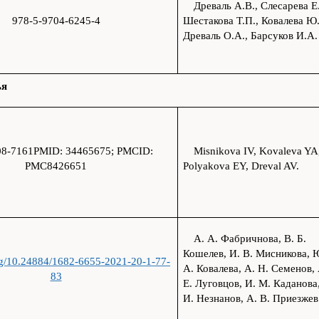
Древаль А.В., Слесарева Е
978-5-9704-6245-4
Шестакова Т.П., Ковалева Ю.
Древаль О.А., Барсуков И.А.
ья
08-7161PMID: 34465675; PMCID:
Misnikova IV, Kovaleva YA
PMC8426651
Polyakova EY, Dreval AV.
А. А. Фабричнова, В. Б.
Кошелев, И. В. Мисникова, 
org/10.24884/1682-6655-2021-20-1-77-
А. Ковалева, А. Н. Семенов, 
83
Е. Луговцов, И. М. Каданова
И. Незнанов, А. В. Приезжев