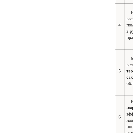
вве
4
по
в р
пр
в 
5
тер
сах
обл
-ка
эфф
6
нов
инг
кот