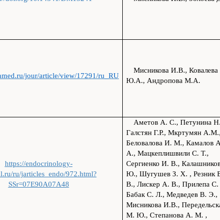
Мисникова И.В., Ковалева
inmed.ru/jour/article/view/17291/ru_RU
Ю.А., Андропова М.А.
Аметов А. С., Петунина Н.
Галстян Г.Р., Мкртумян А.М.
Беловалова И. М., Камалов А
А., Мацкеплишвили С. Т.,
https://endocrinology-
Сергиенко И. В., Калашников
l.ru/ru/jarticles_endo/972.html?
Ю., Шугушев З. Х. , Резник 
SSr=07E90A07A48
В., Лискер А. В., Прилепа С.
Бабак С. Л., Медведев В. Э.,
Мисникова И.В., Передельск
М. Ю., Степанова А. М. ,