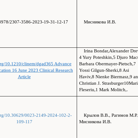
3978/2307-3586-2023-19-31-12-17
Мисникова И.В.
Irina Bondar,Alexander Dre
4 Yury Poteshkin,5 Djuro Mac
.org/10.1210/clinem/dgad365 Advance
Barbara Obermayer-Pietsch,7
cation 16 June 2023 Clinical Research
Yossi Gilgun-Sherki,8 Asi
Article
Haviv,8 Nienke Biermasz,9 a
Christian J. Strasburger10Mari
Fleseriu,1 Mark Molitch,.
.org/10.30629/0023-2149-2024-102-2-
Крылов В.В., Рагимов М.Р.
109-117
Мисникова И.В.