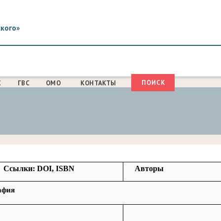
ского»
Поиск
С
ГВС
ОМО
КОНТАКТЫ
ФОРМА
ПОИСКА
Ссылки: DOI, ISBN
Авторы
афия