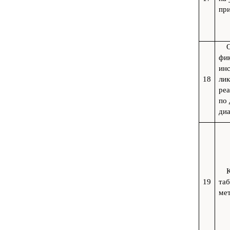
пр
фи
инс
18
лик
реа
по 
диа
К
19
таб
ме