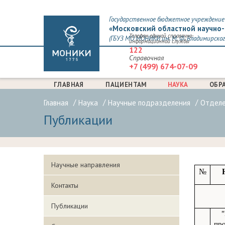
Государственное бюджетное учреждение 
«Московский областной научно-
Телефон единой справочно-
(ГБУЗ МО МОНИКИ им. М. Ф. Владимирског
информационной службы
122
Справочная
+7 (499) 674-07-09
ГЛАВНАЯ
ПАЦИЕНТАМ
НАУКА
ОБР
Главная
Наука
Научные подразделения
Отделе
Публикации
Научные направления
№
Контакты
Публикации
пр