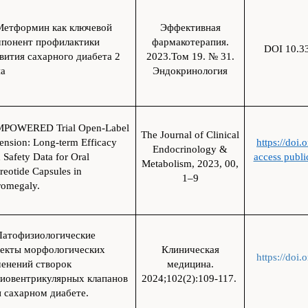
Метформин как ключевой
Эффективная
мпонент профилактики
фармакотерапия.
DOI 10.3
вития сахарного диабета 2
2023.Том 19. № 31.
па
Эндокринология
MPOWERED Trial Open-Label
The Journal of Clinical
ension: Long-term Efficacy
https://doi
Endocrinology &
 Safety Data for Oral
access publi
Metabolism, 2023, 00,
reotide Capsules in
1–9
romegaly.
Патофизиологические
пекты морфологических
Клиническая
https://doi
менений створок
медицина.
риовентрикулярных клапанов
2024;102(2):109-117.
 сахарном диабете.