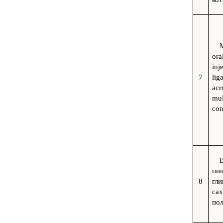
M
ora
inj
7
lig
acr
mul
con
пи
8
гл
сах
по