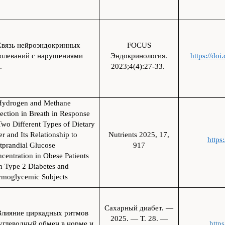
Связь нейроэндокринных
FOCUS
болеваний с нарушениями
Эндокринология.
https://do
а.
2023;4(4):27-33.
Hydrogen and Methane
ection in Breath in Response
Two Different Types of Dietary
er and Its Relationship to
Nutrients 2025, 17,
https
tprandial Glucose
917
centration in Obese Patients
h Type 2 Diabetes and
moglycemic Subjects
Сахарный диабет. —
Влияние циркадных ритмов
2025. — Т. 28. —
углеводный обмен в норме и
http