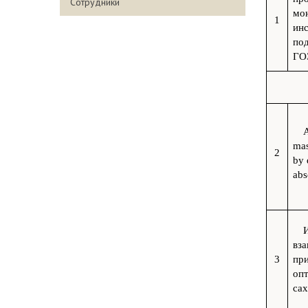
Сотрудники
мо
1
инс
под
ГО
A
mas
2
by 
abs
И
вз
3
при
опт
сах