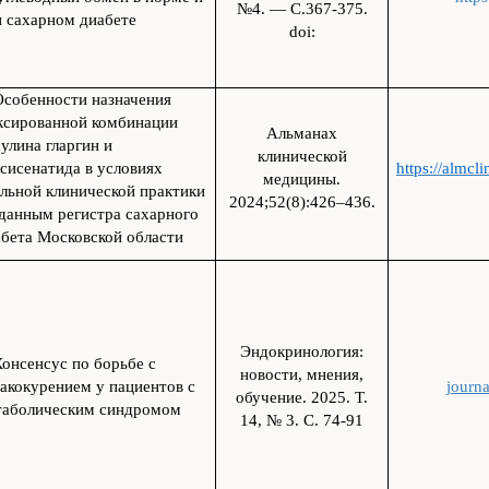
№4. — C.367-375.
и сахарном диабете
doi:
Особенности назначения
ксированной комбинации
Альманах
улина гларгин и
клинической
сисенатида в условиях
https://almcl
медицины.
льной клинической практики
2024;52(8):426–436.
данным регистра сахарного
бета Московской области
Эндокринология:
онсенсус по борьбе с
новости, мнения,
акокурением у пациентов с
journa
обучение. 2025. Т.
таболическим синдромом
14, № 3. C. 74-91