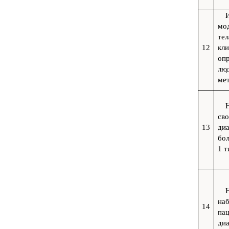
мо
тел
12
кл
опр
лю
ме
сво
13
ди
бо
1 т
наб
14
па
ди