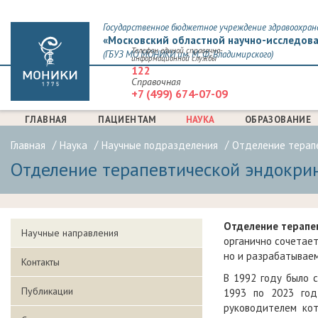
Государственное бюджетное учреждение здравоохран
«Московский областной научно-исследова
Телефон единой справочно-
(ГБУЗ МО МОНИКИ им. М. Ф. Владимирского)
информационной службы
122
Справочная
+7 (499) 674-07-09
ГЛАВНАЯ
ПАЦИЕНТАМ
НАУКА
ОБРАЗОВАНИЕ
Главная
Наука
Научные подразделения
Отделение терап
Отделение терапевтической эндокри
Отделение терапе
Научные направления
органично сочетае
но и разрабатывае
Контакты
В 1992 году было с
Публикации
1993 по 2023 год
руководителем кот