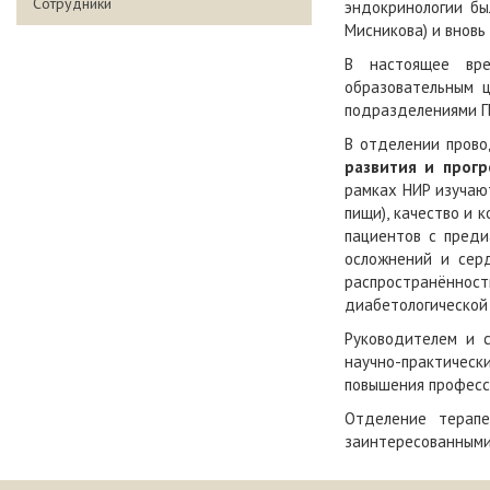
Сотрудники
эндокринологии бы
Мисникова) и вновь
В настоящее вре
образовательным 
подразделениями Г
В отделении прово
развития и прогр
рамках НИР изучают
пищи), качество и 
пациентов с преди
осложнений и сер
распространённост
диабетологической
Руководителем и с
научно-практичес
повышения професси
Отделение терапе
заинтересованными