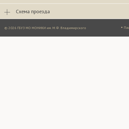
Схема проезда
•
Па
© 2026 ГБУЗ МО МОНИКИ им. М.Ф. Владимирского