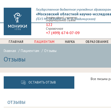
Государственное бюджетное учреждение здравоохран
«Московский областной научно-исследова
Телефон единой справочно-
(ГБУЗ МО МОНИКИ им. М. Ф. Владимирского)
информационной службы
122
Справочная
+7 (499) 674-07-09
ГЛАВНАЯ
ПАЦИЕНТАМ
НАУКА
ОБРАЗОВАНИЕ
Главная
Пациентам
Отзывы
Отзывы
Все письма р
ОСТАВИТЬ ОТЗЫВ
ОТЗЫВЫ