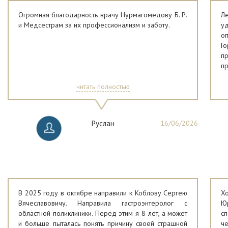
Огромная благодарность врачу Нурмагомедову Б. Р.
Л
и Медсестрам за их профессионализм и заботу.
у
о
Г
п
п
пр
и 
читать полностью
с
к
Эл
Руслан
16/06/2026
В 2025 году в октябре направили к Коблову Сергею
Х
Вячеславовичу. Направила гастроэнтеролог с
Ю
областной поликлиники. Перед этим я 8 лет, а может
сп
и больше пыталась понять причину своей страшной
ч