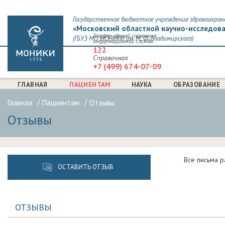
Государственное бюджетное учреждение здравоохран
«Московский областной научно-исследова
Телефон единой справочно-
(ГБУЗ МО МОНИКИ им. М. Ф. Владимирского)
информационной службы
122
Справочная
+7 (499) 674-07-09
ГЛАВНАЯ
ПАЦИЕНТАМ
НАУКА
ОБРАЗОВАНИЕ
Главная
Пациентам
Отзывы
Отзывы
Все письма р
ОСТАВИТЬ ОТЗЫВ
ОТЗЫВЫ