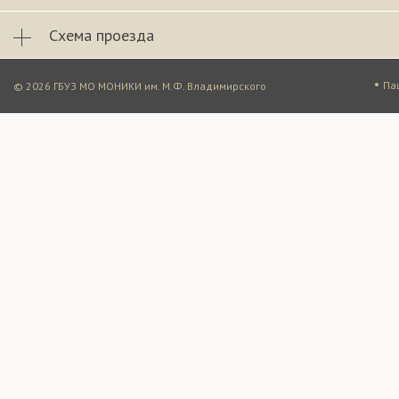
Схема проезда
•
Па
© 2026 ГБУЗ МО МОНИКИ им. М.Ф. Владимирского