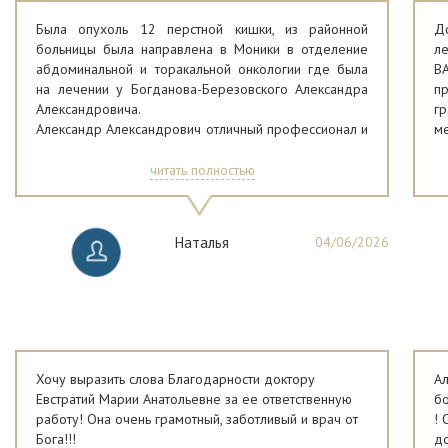
Была опухоль 12 перстной кишки, из районной
Д
больницы была направлена в Моники в отделение
л
абдоминальной и торакальной онкологии где была
В
на лечении у Богданова-Березовского Александра
п
Александровича.
г
Александр Александрович отличный профессионал и
м
замечательный человек, благодаря которому мое
Ус
лечение прошло отлично и оперативно были
пр
читать полностью
применены все необходимые методы! Хочу
выразить благодарность Александру
Александровичу - профессионал с большой буквы!
Наталья
04/06/2026
После этого лечения я поняла, что все врачи боги!
Хочу выразить слова Благодарности доктору
Ал
Евстратий Марии Анатольевне за ее ответственную
бо
работу! Она очень грамотный, заботливый и врач от
! 
Бога!!!
до