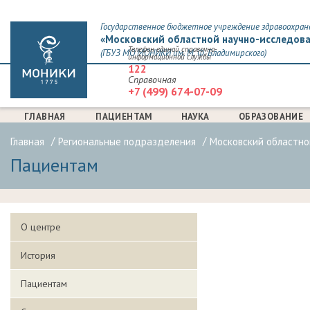
Государственное бюджетное учреждение здравоохран
«Московский областной научно-исследова
Телефон единой справочно-
(ГБУЗ МО МОНИКИ им. М. Ф. Владимирского)
информационной службы
122
Справочная
+7 (499) 674-07-09
ГЛАВНАЯ
ПАЦИЕНТАМ
НАУКА
ОБРАЗОВАНИЕ
Главная
Региональные подразделения
Московский областно
Пациентам
О центре
История
Пациентам