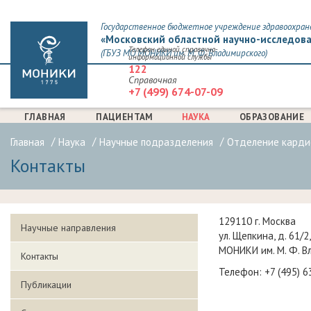
Государственное бюджетное учреждение здравоохран
«Московский областной научно-исследова
Телефон единой справочно-
(ГБУЗ МО МОНИКИ им. М. Ф. Владимирского)
информационной службы
122
Справочная
+7 (499) 674-07-09
ГЛАВНАЯ
ПАЦИЕНТАМ
НАУКА
ОБРАЗОВАНИЕ
Главная
Наука
Научные подразделения
Отделение карди
Контакты
129110 г. Москва
Научные направления
ул. Щепкина, д. 61/2,
МОНИКИ им. М. Ф. В
Контакты
Телефон: +7 (495) 6
Публикации