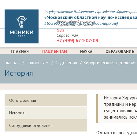
Государственное бюджетное учреждение здравоохран
«Московский областной научно-исследова
Телефон единой справочно-
(ГБУЗ МО МОНИКИ им. М. Ф. Владимирского)
информационной службы
122
Справочная
+7 (499) 674-07-09
ГЛАВНАЯ
ПАЦИЕНТАМ
НАУКА
ОБРАЗОВАНИЕ
Главная
Пациентам
Отделения
Хирургические отделения
История
История Хирург
Об отделении
традиции и нер
существовало н
История
занимались иск
Сотрудники отделения
Однако в последни