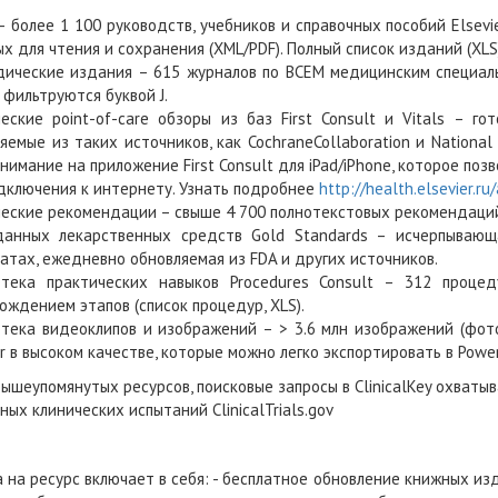
– более 1 100 руководств, учебников и справочных пособий Else
х для чтения и сохранения (XML/PDF). Полный список изданий (XLS)
ические издания – 615 журналов по ВСЕМ медицинским специальн
 фильтруются буквой J.
еские point-of-care обзоры из баз First Consult и Vitals – 
яемые из таких источников, как CochraneCollaboration и National 
нимание на приложение First Consult для iPad/iPhone, которое по
дключения к интернету. Узнать подробнее
http://health.elsevier.r
еские рекомендации – свыше 4 700 полнотекстовых рекомендаций
данных лекарственных средств Gold Standards – исчерпываю
атах, ежедневно обновляемая из FDA и других источников.
отека практических навыков Procedures Consult – 312 проц
ождением этапов (список процедур, XLS).
тека видеоклипов и изображений – > 3.6 млн изображений (фотог
er в высоком качестве, которые можно легко экспортировать в Powe
ышеупомянутых ресурсов, поисковые запросы в ClinicalKey охватывают
ных клинических испытаний ClinicalTrials.gov
 на ресурс включает в себя: - бесплатное обновление книжных из