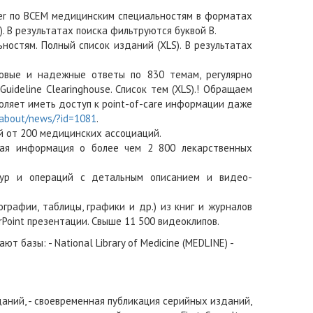
vier по ВСЕМ медицинским специальностям в форматах
. В результатах поиска фильтруются буквой B.
остям. Полный список изданий (XLS). В результатах
готовые и надежные ответы по 830 темам, регулярно
Guideline Clearinghouse. Список тем (XLS).! Обращаем
зволяет иметь доступ к point-of-care информации даже
u/about/news/?id=1081
.
 от 200 медицинских ассоциаций.
щая информация о более чем 2 800 лекарственных
едур и операций с детальным описанием и видео-
рафии, таблицы, графики и др.) из книг и журналов
rPoint презентации. Свыше 11 500 видеоклипов.
 базы: - National Library of Medicine (MEDLINE) -
даний, - своевременная публикация серийных изданий,