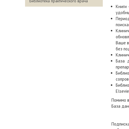
Библиотека практического врача
Книги 
удобны
Период
поиска
Клинич
обновл
Ваше в
без по
Клинич
База 
препар
Библи
сопров
Библио
Elsevi
Помимо в
База дан
Подписка