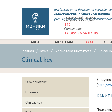
Государственное бюджетное учреждение 
«Московский областной научно-
Телефон единой справочно-
(ГБУЗ МО МОНИКИ им. М. Ф. Владимирског
информационной службы
122
Справочная
+7 (499) 674-07-09
ГЛАВНАЯ
ПАЦИЕНТАМ
НАУКА
ОБР
Главная
Наука
Библиотека института
Clinical k
Clinical key
В научно
О библиотеке
(
http://w
Правила
КАКИЕ 
Clinical key
Поисковы