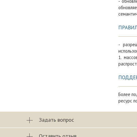
- обновл
обновляе
семантич
ПРАВИ
- разре
использо
1. массо
распрост
ПОДДЕ
Более по
ресурс п
Задать вопрос
Оставить отзыв