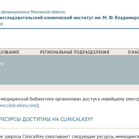
здравоохранения Московской области
исследовательский клинический институт им. М. Ф. Владимир
о)
АЗОВАНИЕ
РЕГИОНАЛЬНЫЕ ПОДРАЗДЕЛЕНИЯ
О НА
ey
-медицинской библиотеке организован доступ к новейшему электрон
ww.clinicalkey.com/
)
РЕСУРСЫ ДОСТУПНЫ НА CLINICALKEY?
е запросы ClinicalKey охватывают следующие ресурсы, имеющиеся