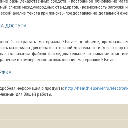
ение базы лекарственных средств, - постоянное обновление матер
мый список международных стандартов, - возможность загрузки и 
еский анализ текста при поиске, - предоставление детальной еж
ЛА ДОСТУПА
шено 1. сохранять материалы Elsevier в объеме, предназнач
вать материалы для образовательной деятельности (для экспорта
вые скачивания файлов (последовательное скачивание книг или
ранение и коммерческое использование материалов Elsevier.
РЖКА
дробная информация о продукте:
http://health.elsevier.ru/electroni
олезным для Вашей работы.