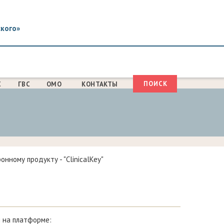
ского»
Поиск
С
ГВС
ОМО
КОНТАКТЫ
ФОРМА
ПОИСКА
ному продукту - "ClinicalKey"
 на платформе: