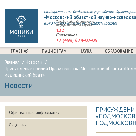
Государственное бюджетное учреждение здравоохран
«Московский областной научно-исследова
Телефон единой справочно-
(ГБУЗ МО МОНИКИ им. М. Ф. Владимирского)
информационной службы
122
Справочная
+7 (499) 674-07-09
ГЛАВНАЯ
ПАЦИЕНТАМ
НАУКА
ОБРАЗОВАНИЕ
Главная
Новости
Присуждение премий Правительства Московской области «Подм
медицинский брат»
Новости
ПРИСУЖДЕНИЕ
Официальная информация
«ПОДМОСКОВ
ПОДМОСКОВН
Лицензии