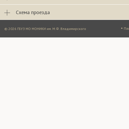
Схема проезда
•
Па
© 2026 ГБУЗ МО МОНИКИ им. М.Ф. Владимирского