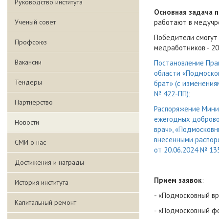
Руководство института
Основная задача 
Ученый совет
работают в медучр
Победители смогут 
Профсоюз
медработников - 200
Вакансии
Постановление Пра
области «Подмоско
Тендеры
брат» (с изменения
№ 422-ПП);
Партнерство
Распоряжение Мини
ежегодных доброво
Новости
врач», «Подмосков
внесенными распоря
СМИ о нас
от 20.06.2024 № 135
Достижения и награды
Прием заявок
:
История института
- «Подмосковный в
Капитальный ремонт
- «Подмосковный ф