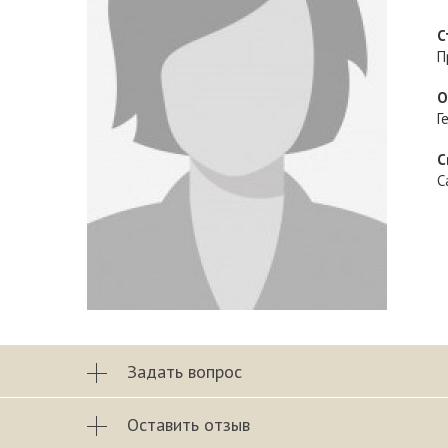
С
П
О
Г
С
С
Задать вопрос
Оставить отзыв