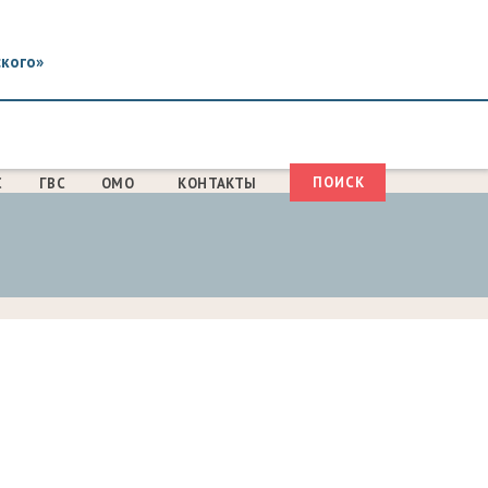
ского»
Поиск
С
ГВС
ОМО
КОНТАКТЫ
ФОРМА
ПОИСКА