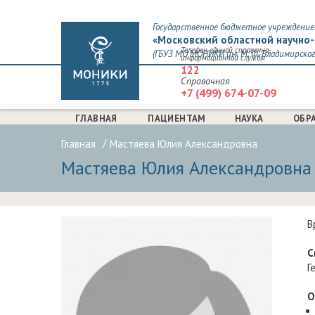
Государственное бюджетное учреждение 
«Московский областной научно-
Телефон единой справочно-
(ГБУЗ МО МОНИКИ им. М. Ф. Владимирског
информационной службы
122
Справочная
+7 (499) 674-07-09
ГЛАВНАЯ
ПАЦИЕНТАМ
НАУКА
ОБР
Главная
Мастяева Юлия Александровна
Мастяева Юлия Александровна
В
С
Г
О