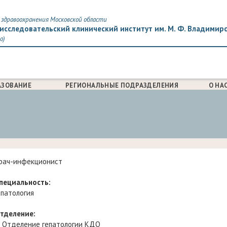
здравоохранения Московской области
исследовательский клинический институт им. М. Ф. Владимир
о)
АЗОВАНИЕ
РЕГИОНАЛЬНЫЕ ПОДРАЗДЕЛЕНИЯ
О НА
рач-инфекционист
пециальность:
епатология
тделение:
Отделение гепатологии КДО