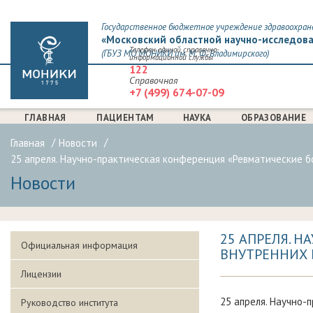
Государственное бюджетное учреждение здравоохран
«Московский областной научно-исследова
Телефон единой справочно-
(ГБУЗ МО МОНИКИ им. М. Ф. Владимирского)
информационной службы
122
Справочная
+7 (499) 674-07-09
ГЛАВНАЯ
ПАЦИЕНТАМ
НАУКА
ОБРАЗОВАНИЕ
Главная
Новости
25 апреля. Научно-практическая конференция «Ревматические 
Новости
25 АПРЕЛЯ. 
Официальная информация
ВНУТРЕННИХ
Лицензии
25 апреля. Научно-
Руководство института