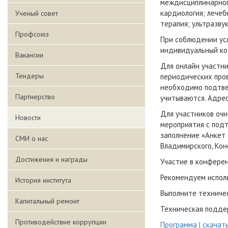
междисциплинарног
кардиология; лечеб
Ученый совет
терапия; ультразву
Профсоюз
При соблюдении усл
индивидуальный ко
Вакансии
Для онлайн участни
Тендеры
периодических пров
необходимо подтвер
Партнерство
учитываются. Адре
Для участников очн
Новости
мероприятия с подт
заполнение «Анкет о
СМИ о нас
Владимирского, Кон
Достижения и награды
Участие в конферен
Рекомендуем исполь
История института
Выполните техниче
Капитальный ремонт
Техническая поддер
Противодействие коррупции
Программа | скачат