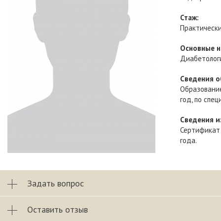
Стаж:
Практически
Основные н
Диабетологи
Сведения о
Образование
год, по спе
Сведения и
Сертификат
года.
Задать вопрос
Оставить отзыв