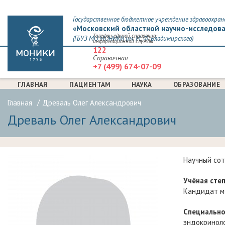
Государственное бюджетное учреждение здравоохран
«Московский областной научно-исследова
Телефон единой справочно-
(ГБУЗ МО МОНИКИ им. М. Ф. Владимирского)
информационной службы
122
Справочная
+7 (499) 674-07-09
ГЛАВНАЯ
ПАЦИЕНТАМ
НАУКА
ОБРАЗОВАНИЕ
Главная
Древаль Олег Александрович
Древаль Олег Александрович
Научный со
Учёная степ
Кандидат м
Специально
эндокринол