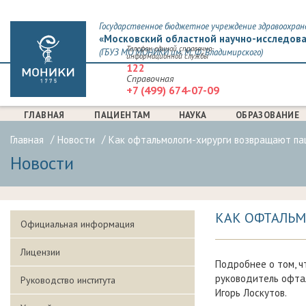
Государственное бюджетное учреждение здравоохран
«Московский областной научно-исследова
Телефон единой справочно-
(ГБУЗ МО МОНИКИ им. М. Ф. Владимирского)
информационной службы
122
Справочная
+7 (499) 674-07-09
ГЛАВНАЯ
ПАЦИЕНТАМ
НАУКА
ОБРАЗОВАНИЕ
Главная
Новости
Как офтальмологи-хирурги возвращают па
Новости
КАК ОФТАЛЬМ
Официальная информация
Лицензии
Подробнее о том, ч
руководитель офта
Руководство института
Игорь Лоскутов.