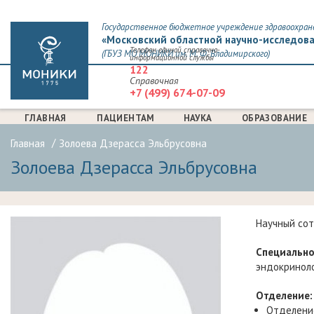
Государственное бюджетное учреждение здравоохран
«Московский областной научно-исследова
Телефон единой справочно-
(ГБУЗ МО МОНИКИ им. М. Ф. Владимирского)
информационной службы
122
Справочная
+7 (499) 674-07-09
ГЛАВНАЯ
ПАЦИЕНТАМ
НАУКА
ОБРАЗОВАНИЕ
Главная
Золоева Дзерасса Эльбрусовна
Золоева Дзерасса Эльбрусовна
Научный со
Специально
эндокринол
Отделение:
Отделени