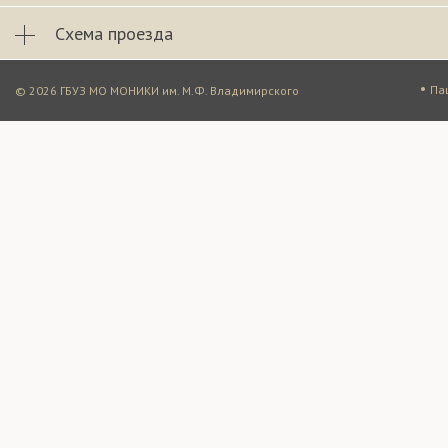
Схема проезда
•
Па
© 2026 ГБУЗ МО МОНИКИ им. М.Ф. Владимирского