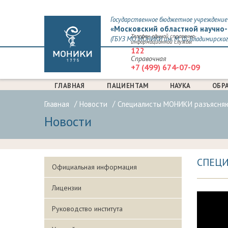
Государственное бюджетное учреждение 
«Московский областной научно-
Телефон единой справочно-
(ГБУЗ МО МОНИКИ им. М. Ф. Владимирског
информационной службы
122
Справочная
+7 (499) 674-07-09
ГЛАВНАЯ
ПАЦИЕНТАМ
НАУКА
ОБР
Главная
Новости
Специалисты МОНИКИ разъясняют
Новости
СПЕЦИ
Официальная информация
Лицензии
Руководство института