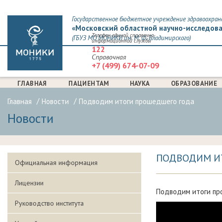
Государственное бюджетное учреждение здравоохран
«Московский областной научно-исследова
Телефон единой справочно-
(ГБУЗ МО МОНИКИ им. М. Ф. Владимирского)
информационной службы
122
Справочная
+7 (499) 674-07-09
ГЛАВНАЯ
ПАЦИЕНТАМ
НАУКА
ОБРАЗОВАНИЕ
Главная
Новости
Подводим итоги прошедшего года
Новости
ПОДВОДИМ И
Официальная информация
Лицензии
Подводим итоги пр
Руководство института