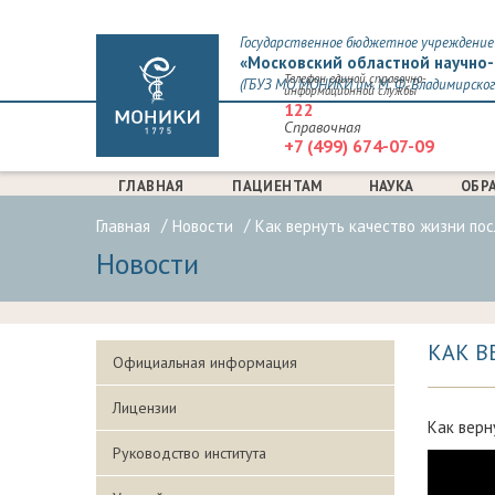
Государственное бюджетное учреждение 
«Московский областной научно-
Телефон единой справочно-
(ГБУЗ МО МОНИКИ им. М. Ф. Владимирског
информационной службы
122
Справочная
+7 (499) 674-07-09
ГЛАВНАЯ
ПАЦИЕНТАМ
НАУКА
ОБР
Главная
Новости
Как вернуть качество жизни по
Новости
КАК В
Официальная информация
Лицензии
Как верн
Руководство института