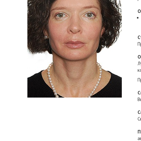
О
С
П
О
Л
к
П
С
В
С
С
П
а