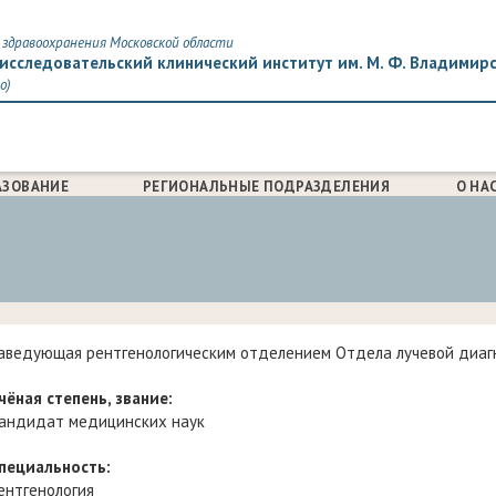
здравоохранения Московской области
исследовательский клинический институт им. М. Ф. Владимир
о)
АЗОВАНИЕ
РЕГИОНАЛЬНЫЕ ПОДРАЗДЕЛЕНИЯ
О НА
аведующая рентгенологическим отделением Отдела лучевой диаг
чёная степень, звание:
андидат медицинских наук
пециальность:
ентгенология