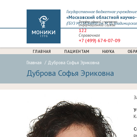
Государственное бюджетное учреждение 
«Московский областной научно-
Телефон единой справочно-
(ГБУЗ МО МОНИКИ им. М. Ф. Владимирског
информационной службы
122
Справочная
+7 (499) 674-07-09
ГЛАВНАЯ
ПАЦИЕНТАМ
НАУКА
ОБР
Главная
Дуброва Софья Эриковна
Дуброва Софья Эриковна
З
У
К
С
р