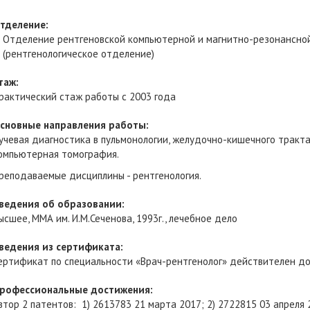
тделение:
Отделение рентгеновской компьютерной и магнитно-резонансно
(рентгенологическое отделение)
таж:
рактический стаж работы с 2003 года
сновные направления работы:
учевая диагностика в пульмонологии, желудочно-кишечного тракта
омпьютерная томография.
реподаваемые дисциплины - рентгенология.
ведения об образовании:
ысшее, ММА им. И.М.Сеченова, 1993г., лечебное дело
ведения из сертификата:
ертификат по специальности «Врач-рентгенолог» действителен до
рофессиональные достижения:
втор 2 патентов: 1) 2613783 21 марта 2017; 2) 2722815 03 апреля 