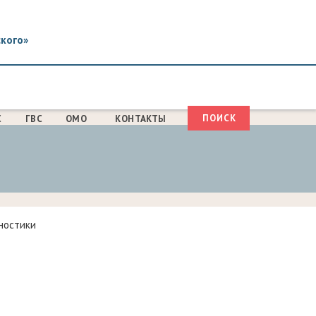
ского»
Поиск
С
ГВС
ОМО
КОНТАКТЫ
ФОРМА
ПОИСКА
ностики