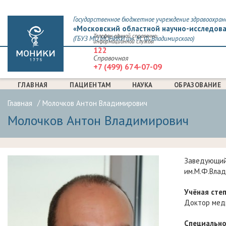
Государственное бюджетное учреждение здравоохран
«Московский областной научно-исследова
Телефон единой справочно-
(ГБУЗ МО МОНИКИ им. М. Ф. Владимирского)
информационной службы
122
Справочная
+7 (499) 674-07-09
ГЛАВНАЯ
ПАЦИЕНТАМ
НАУКА
ОБРАЗОВАНИЕ
Главная
Молочков Антон Владимирович
Молочков Антон Владимирович
Заведующий
им.М.Ф.Вла
Учёная степ
Доктор меди
Специально