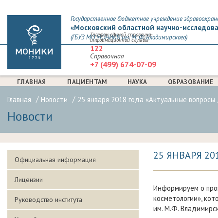
Государственное бюджетное учреждение здравоохран
«Московский областной научно-исследова
Телефон единой справочно-
(ГБУЗ МО МОНИКИ им. М. Ф. Владимирского)
информационной службы
122
Справочная
+7 (499) 674-07-09
ГЛАВНАЯ
ПАЦИЕНТАМ
НАУКА
ОБРАЗОВАНИЕ
Главная
Новости
25 января 2018 года «Актуальные вопросы
Новости
25 ЯНВАРЯ 2
Официальная информация
Лицензии
Информируем о про
косметологии», кото
Руководство института
им. М.Ф. Владимирс