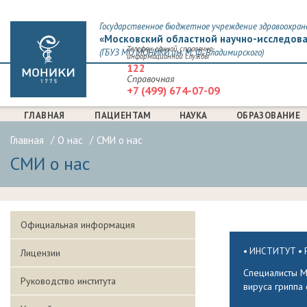
Государственное бюджетное учреждение здравоохран
«Московский областной научно-исследова
Телефон единой справочно-
(ГБУЗ МО МОНИКИ им. М. Ф. Владимирского)
информационной службы
122
Справочная
+7 (499) 674-07-09
ГЛАВНАЯ
ПАЦИЕНТАМ
НАУКА
ОБРАЗОВАНИЕ
Главная
О нас
СМИ о нас
СМИ о нас
Официальная информация
ИНСТИТУТ
Лицензии
СТРАНИЦЫ
Специалисты М
Руководство института
вируса гриппа